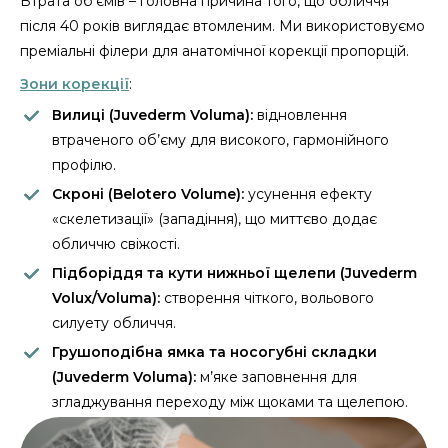
Втрата об’ємів – головна причина того, що обличчя
після 40 років виглядає втомленим. Ми використовуємо
преміальні філери для анатомічної корекції пропорцій.
Зони корекції
:
Вилиці (Juvederm Voluma):
відновлення
втраченого об’єму для високого, гармонійного
профілю.
Скроні (Belotero Volume):
усунення ефекту
«скелетизації» (западіння), що миттєво додає
обличчю свіжості.
Підборіддя та кути нижньої щелепи (Juvederm
Volux/Voluma):
створення чіткого, вольового
силуету обличчя.
Грушоподібна ямка та носогубні складки
(Juvederm Voluma):
м’яке заповнення для
згладжування переходу між щоками та щелепою.