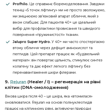
Profhilo.
Це справжнє біоремоделювання. Завдяки
техніці «5 точок ліфтингу» ми не просто зволожуємо,
ми зміцнюємо зв’язковий апарат обличчя, який з
віком слабшає. Для пацієнтів 40+ це ідеальний
вибір для профілактики провисання та швидкого
повернення «пружинистості» тканин.
Jalupro Super Hydro.
У 40+ ми часто спостерігаємо
втому обличчя через дефіцит амінокислот та
пептидів. Цей препарат працює як «будівельний
матеріал»: він повертає щільність, стимулює синтез
колагену та дає ефект легкого ліфтингу без
перенавантаження шкіри філерами.
9.
Rejuran
(Healer / I) – регенерація на рівні
клітин (DNA-омолодження)
Вікова шкіра після 40 – це шкіра, яка «втомилася»
оновлюватися. Rejuran на основі полінуклеотидів
працює на клітинному рівні, активуючи природні