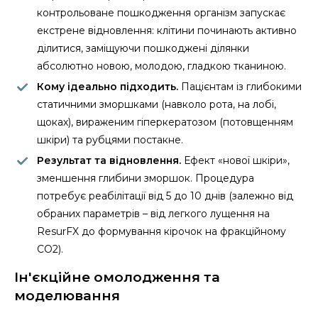
контрольоване пошкодження організм запускає
екстрене відновлення: клітини починають активно
ділитися, заміщуючи пошкоджені ділянки
абсолютно новою, молодою, гладкою тканиною.
Кому ідеально підходить.
Пацієнтам із глибокими
статичними зморшками (навколо рота, на лобі,
щоках), вираженим гіперкератозом (потовщенням
шкіри) та рубцями постакне.
Результат та відновлення.
Ефект «нової шкіри»,
зменшення глибини зморшок. Процедура
потребує реабілітації від 5 до 10 днів (залежно від
обраних параметрів – від легкого лущення на
ResurFX до формування кірочок на фракційному
CO2).
Ін'єкційне омолодження та
моделювання