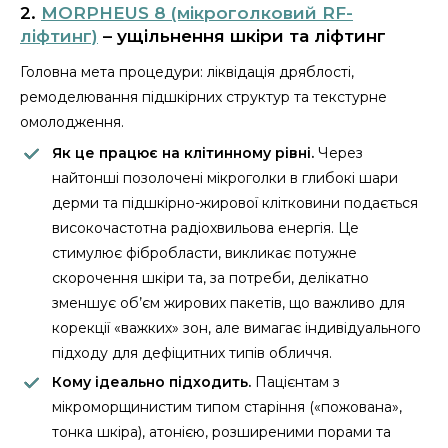
2.
MORPHEUS 8 (мікроголковий RF-
ліфтинг)
– ущільнення шкіри та ліфтинг
Головна мета процедури: ліквідація дряблості,
ремоделювання підшкірних структур та текстурне
омолодження.
Як це працює на клітинному рівні.
Через
найтонші позолочені мікроголки в глибокі шари
дерми та підшкірно-жирової клітковини подається
високочастотна радіохвильова енергія. Це
стимулює фібробласти, викликає потужне
скорочення шкіри та, за потреби, делікатно
зменшує об’єм жирових пакетів, що важливо для
корекції «важких» зон, але вимагає індивідуального
підходу для дефіцитних типів обличчя.
Кому ідеально підходить.
Пацієнтам з
мікроморщинистим типом старіння («пожована»,
тонка шкіра), атонією, розширеними порами та