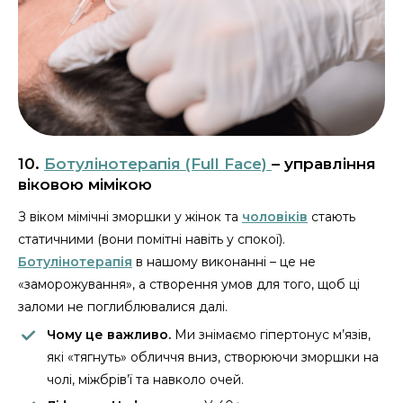
10.
Ботулінотерапія (Full Face)
– управління
віковою мімікою
З віком мімічні зморшки у жінок та
чоловіків
стають
статичними (вони помітні навіть у спокої).
Ботулінотерапія
в нашому виконанні – це не
«заморожування», а створення умов для того, щоб ці
заломи не поглиблювалися далі.
Чому це важливо.
Ми знімаємо гіпертонус м’язів,
які «тягнуть» обличчя вниз, створюючи зморшки на
чолі, міжбрів’ї та навколо очей.