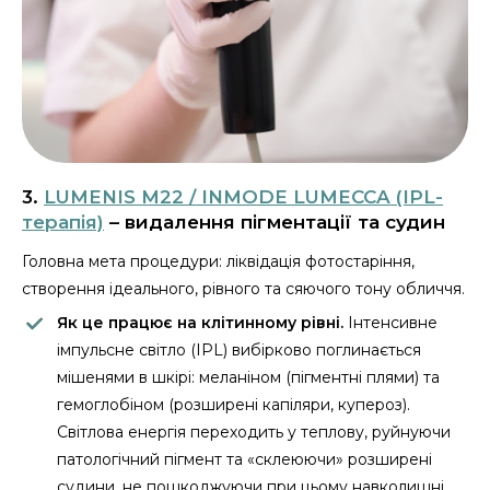
3.
LUMENIS M22 / INMODE LUMECCA (IPL-
терапія)
– видалення пігментації та судин
Головна мета процедури: ліквідація фотостаріння,
створення ідеального, рівного та сяючого тону обличчя.
Як це працює на клітинному рівні.
Інтенсивне
імпульсне світло (IPL) вибірково поглинається
мішенями в шкірі: меланіном (пігментні плями) та
гемоглобіном (розширені капіляри, купероз).
Світлова енергія переходить у теплову, руйнуючи
патологічний пігмент та «склеюючи» розширені
судини, не пошкоджуючи при цьому навколишні