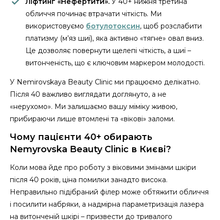
Ліфтинг «Нефертити».
У 40+ нижня третина
обличчя починає втрачати чіткість. Ми
використовуємо
ботулотоксин
, щоб розслабити
платизму (м’яз шиї), яка активно «тягне» овал вниз.
Це дозволяє повернути щелепі чіткість, а шиї –
витонченість, що є ключовим маркером молодості.
У Nemirovskaya Beauty Clinic ми працюємо делікатно.
Після 40 важливо виглядати доглянуто, а не
«нерухомо». Ми залишаємо вашу міміку живою,
прибираючи лише втомлені та «вікові» заломи.
Чому пацієнти 40+ обирають
Nemyrovska Beauty Clinic в Києві?
Коли мова йде про роботу з віковими змінами шкіри
після 40 років, ціна помилки занадто висока.
Неправильно підібраний філер може обтяжити обличчя
і посилити набряки, а надмірна параметризація лазера
на витонченій шкірі – призвести до тривалого