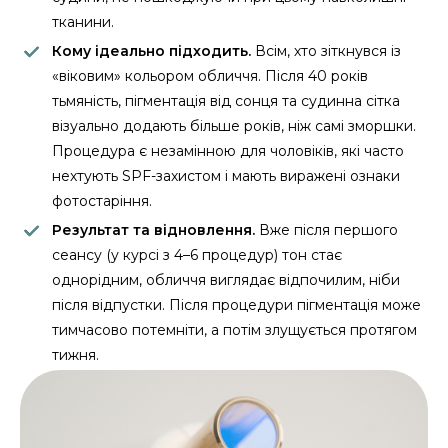
тканини.
Кому ідеально підходить.
Всім, хто зіткнувся із
«віковим» кольором обличчя. Після 40 років
тьмяність, пігментація від сонця та судинна сітка
візуально додають більше років, ніж самі зморшки.
Процедура є незамінною для чоловіків, які часто
нехтують SPF-захистом і мають виражені ознаки
фотостаріння.
Результат та відновлення.
Вже після першого
сеансу (у курсі з 4–6 процедур) тон стає
однорідним, обличчя виглядає відпочилим, ніби
після відпустки. Після процедури пігментація може
тимчасово потемніти, а потім злущується протягом
тижня.