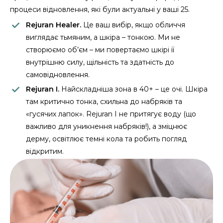
процеси відновлення, які були актуальні у ваші 25.
Rejuran Healer.
Це ваш вибір, якщо обличчя
виглядає тьмяним, а шкіра – тонкою. Ми не
створюємо об’єм – ми повертаємо шкірі її
внутрішню силу, щільність та здатність до
самовідновлення.
Rejuran I.
Найскладніша зона в 40+ – це очі. Шкіра
там критично тонка, схильна до набряків та
«гусячих лапок». Rejuran I не притягує воду (що
важливо для уникнення набряків!), а зміцнює
дерму, освітлює темні кола та робить погляд
відкритим.