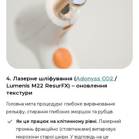
4. Лазерне шліфування (
Adonyss CO2
/
Lumenis M22 ResurFX) – оновлення
текстури
Головна мета процедури: глибоке вирівнювання
рельєфу, стирання глибоких зморшок та рубців.
Як це працює на клітинному рівні.
Лазерний
промінь фракційно (стовпчиками) випаровує
мікрозони старої шкіри. У відповідь на це