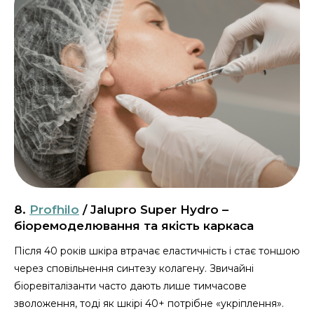
8.
Profhilo
/ Jalupro Super Hydro –
біоремоделювання та якість каркаса
Після 40 років шкіра втрачає еластичність і стає тоншою
через сповільнення синтезу колагену. Звичайні
біоревіталізанти часто дають лише тимчасове
зволоження, тоді як шкірі 40+ потрібне «укріплення».