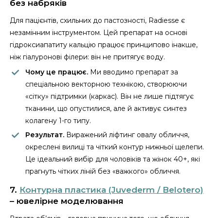
без набряків
Для пацієнтів, схильних до пастозності, Radiesse є
незамінним інструментом. Цей препарат на основі
гідроксиапатиту кальцію працює принципово інакше,
ніж гіалуронові філери: він не притягує воду.
Чому це працює.
Ми вводимо препарат за
спеціальною векторною технікою, створюючи
«сітку» підтримки (каркас). Він не лише підтягує
тканини, що опустилися, але й активує синтез
колагену 1-го типу.
Результат.
Виражений ліфтинг овалу обличчя,
окреслені вилиці та чіткий контур нижньої щелепи.
Це ідеальний вибір для чоловіків та жінок 40+, які
прагнуть чітких ліній без «важкого» обличчя.
7.
Контурна пластика (Juvederm / Belotero)
– ювелірне моделювання