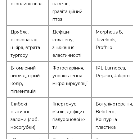
«поплив» овал
пакетів,
гравітаційний
птоз
Дрябла,
Дефіцит
Morpheus 8,
«пожована»
колагену,
Juvelook,
шкіра, втрата
зниження
Profhilo
тургору
еластичності
Втомлений
Фотостаріння,
IPL Lumecca,
вигляд, сірий
уповільнення
Rejuran, Jalupro
колір,
мікроциркуляції
пігментація
Глибокі
Гіпертонус
Ботулінотерапія,
статичні
м'язів, дефіцит
Belotero,
заломи (лоб,
гіалуронової к-
Контурна
носогубки)
ти
пластика