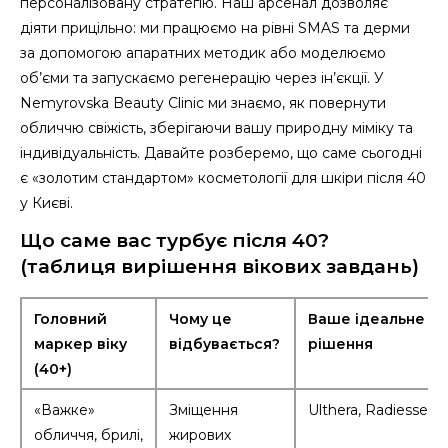
персоналізовану стратегію. Наш арсенал дозволяє
діяти прицільно: ми працюємо на рівні SMAS та дерми
за допомогою апаратних методик або моделюємо
об’єми та запускаємо регенерацію через ін’єкції. У
Nemyrovska Beauty Clinic ми знаємо, як повернути
обличчю свіжість, зберігаючи вашу природну міміку та
індивідуальність. Давайте розберемо, що саме сьогодні
є «золотим стандартом» косметології для шкіри після 40
у Києві.
Що саме вас турбує після 40?
(таблиця вирішення вікових завдань)
Головний
Чому це
Ваше ідеальне
маркер віку
відбувається?
рішення
(40+)
«Важке»
Зміщення
Ulthera, Radiesse
обличчя, брилі,
жирових