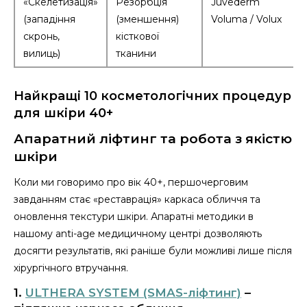
«Скелетизація»
Резорбція
Juvederm
(западіння
(зменшення)
Voluma / Volux
скронь,
кісткової
вилиць)
тканини
Найкращі 10 косметологічних процедур
для шкіри 40+
Апаратний ліфтинг та робота з якістю
шкіри
Коли ми говоримо про вік 40+, першочерговим
завданням стає «реставрація» каркаса обличчя та
оновлення текстури шкіри. Апаратні методики в
нашому anti-age медицичному центрі дозволяють
досягти результатів, які раніше були можливі лише після
хірургічного втручання.
1.
ULTHERA SYSTEM (SMAS-ліфтинг)
–