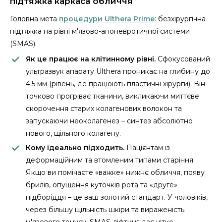
підтяжка каркаса обличчя
Головна мета
процедури Ulthera Prime
: безхірургічна
підтяжка на рівні м'язово-апоневротичної системи
(SMAS).
Як це працює на клітинному рівні.
Сфокусований
ультразвук апарату Ulthera проникає на глибину до
4.5 мм (рівень, де працюють пластичні хірурги). Він
точково прогріває тканини, викликаючи миттєве
скорочення старих колагенових волокон та
запускаючи неоколагенез – синтез абсолютно
нового, щільного колагену.
Кому ідеально підходить.
Пацієнтам із
деформаційним та втомленим типами старіння.
Якщо ви помічаєте «важке» нижнє обличчя, появу
брилів, опущення куточків рота та «друге»
підборіддя – це ваш золотий стандарт. У чоловіків,
через більшу щільність шкіри та вираженість
м'язового тонусу, SMAS-ліфтинг дає чітко