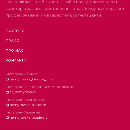
Наша клініка — це більше, ніж набір послуг високої якості.
Це історія вашого перетворення в надійному партнерстві з
професіоналами, яким довіряють сотні пацієнтів.
ПОСЛУГИ
ПРАЙС
ПРО НАС
КОНТАКТИ
Інстаграм клініки:
@nemyrovska_beauty_clinic
Інстаграм лікаря Анни Немировської:
@dr_nemyrovska
Інстаграм косметики:
@nemyrovska_skincare
Інстаграм Академії:
@nemyrovska_academy