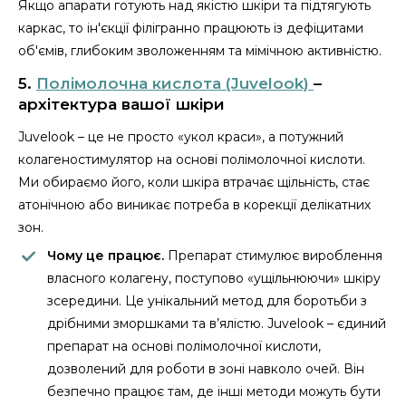
Якщо апарати готують над якістю шкіри та підтягують
каркас, то ін'єкції філігранно працюють із дефіцитами
об'ємів, глибоким зволоженням та мімічною активністю.
5.
Полімолочна кислота (Juvelook)
–
архітектура вашої шкіри
Juvelook – це не просто «укол краси», а потужний
колагеностимулятор на основі полімолочної кислоти.
Ми обираємо його, коли шкіра втрачає щільність, стає
атонічною або виникає потреба в корекції делікатних
зон.
Чому це працює.
Препарат стимулює вироблення
власного колагену, поступово «ущільнюючи» шкіру
зсередини. Це унікальний метод для боротьби з
дрібними зморшками та в’ялістю. Juvelook – єдиний
препарат на основі полімолочної кислоти,
дозволений для роботи в зоні навколо очей. Він
безпечно працює там, де інші методи можуть бути