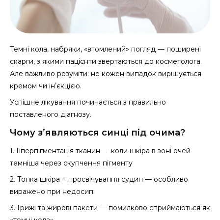
Темні кола, набряки, «втомлений» погляд — поширені
скарги, з якими пацієнти звертаються до косметолога.
Але важливо розуміти: не кожен випадок вирішується
кремом чи інʼєкцією.
Успішне лікування починається з правильно
поставленого діагнозу.
Чому з’являються синці під очима?
1. Гіперпігментація тканин — коли шкіра в зоні очей
темніша через скупчення пігменту
2. Тонка шкіра + просвічування судин — особливо
виражено при недосипі
3. Грижі та жирові пакети — помилково сприймаються як