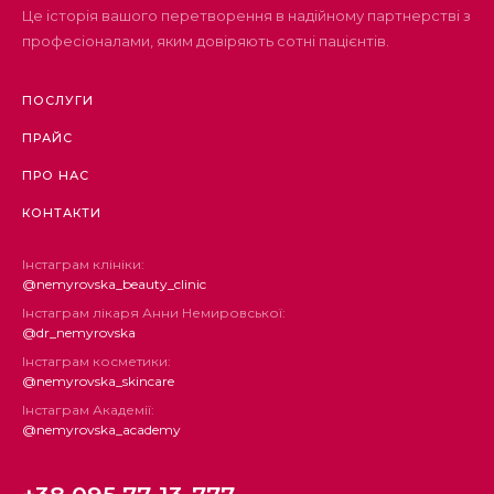
Це історія вашого перетворення в надійному партнерстві з
професіоналами, яким довіряють сотні пацієнтів.
ПОСЛУГИ
ПРАЙС
ПРО НАС
КОНТАКТИ
Інстаграм клініки:
@nemyrovska_beauty_clinic
Інстаграм лікаря Анни Немировської:
@dr_nemyrovska
Інстаграм косметики:
@nemyrovska_skincare
Інстаграм Академії:
@nemyrovska_academy