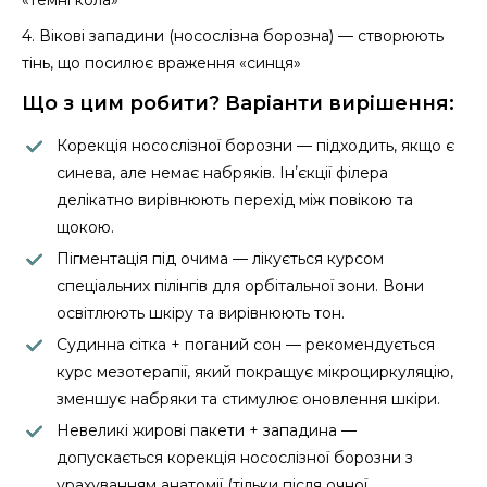
«темні кола»
4. Вікові западини (носослізна борозна) — створюють
тінь, що посилює враження «синця»
Що з цим робити? Варіанти вирішення:
Корекція носослізної борозни — підходить, якщо є
синева, але немає набряків. Інʼєкції філера
делікатно вирівнюють перехід між повікою та
щокою.
Пігментація під очима — лікується курсом
спеціальних пілінгів для орбітальної зони. Вони
освітлюють шкіру та вирівнюють тон.
Судинна сітка + поганий сон — рекомендується
курс мезотерапії, який покращує мікроциркуляцію,
зменшує набряки та стимулює оновлення шкіри.
Невеликі жирові пакети + западина —
допускається корекція носослізної борозни з
урахуванням анатомії (тільки після очної