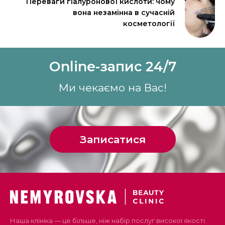
Переваги гіалуронової кислоти: чому
вона незамінна в сучасній
косметології
Online-запис 24/7
Ми чекаємо на Вас!
Записатися
Наша клініка — це більше, ніж набір послуг високої якості.