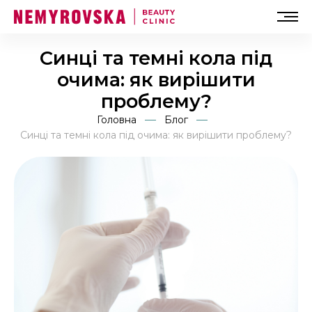
Синці та темні кола під
очима: як вирішити
проблему?
Головна
Блог
Синці та темні кола під очима: як вирішити проблему?